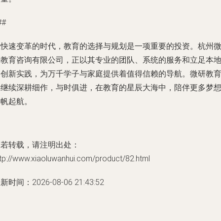
##
在快速变革的时代，教育的选择与规划是一项重要的投资。杭州
研教育咨询有限公司，正以其专业的团队、系统的服务和立足本
的创新实践，为万千学子与家庭提供着值得信赖的导航。微研教
将继续深耕细作，与时俱进，在教育的星辰大海中，陪伴更多梦
扬帆起航。
如若转载，请注明出处：
tp://www.xiaoluwanhui.com/product/82.html
新时间：2026-08-06 21:43:52