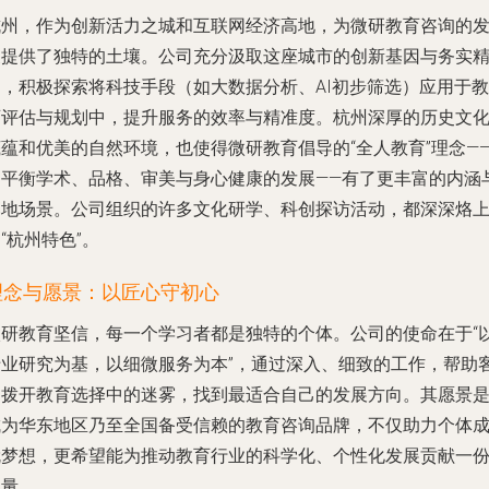
杭州，作为创新活力之城和互联网经济高地，为微研教育咨询的
展提供了独特的土壤。公司充分汲取这座城市的创新基因与务实
神，积极探索将科技手段（如大数据分析、AI初步筛选）应用于教
育评估与规划中，提升服务的效率与精准度。杭州深厚的历史文
底蕴和优美的自然环境，也使得微研教育倡导的“全人教育”理念—
即平衡学术、品格、审美与身心健康的发展——有了更丰富的内涵
落地场景。公司组织的许多文化研学、科创探访活动，都深深烙
“杭州特色”。
理念与愿景：以匠心守初心
微研教育坚信，每一个学习者都是独特的个体。公司的使命在于“
专业研究为基，以细微服务为本”，通过深入、细致的工作，帮助
户拨开教育选择中的迷雾，找到最适合自己的发展方向。其愿景
成为华东地区乃至全国备受信赖的教育咨询品牌，不仅助力个体
就梦想，更希望能为推动教育行业的科学化、个性化发展贡献一
力量。