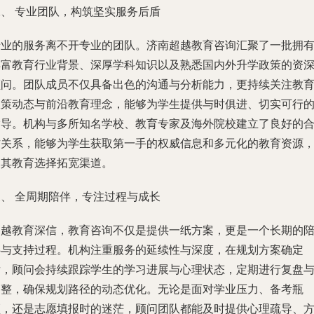
二、 专业团队，构筑坚实服务后盾
专业的服务离不开专业的团队。济南超越教育咨询汇聚了一批拥
丰富教育行业背景、深厚学科知识以及熟悉国内外升学政策的资
顾问。团队成员不仅具备出色的沟通与分析能力，更持续关注教
政策动态与前沿教育理念，能够为学生提供与时俱进、切实可行
指导。机构与多所知名学校、教育专家及海外院校建立了良好的
作关系，能够为学生获取第一手的权威信息和多元化的教育资源
为其教育选择拓宽渠道。
三、 全周期陪伴，专注过程与成长
超越教育深信，教育咨询不仅是提供一纸方案，更是一个长期的
伴与支持过程。机构注重服务的延续性与深度，在规划方案确定
后，顾问会持续跟踪学生的学习进展与心理状态，定期进行复盘
调整，确保规划路径的动态优化。无论是面对学业压力、备考瓶
颈，还是志愿填报时的迷茫，顾问团队都能及时提供心理疏导、