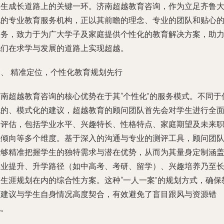
学生成长道路上的关键一环。济南超越教育咨询，作为立足齐鲁
地的专业教育服务机构，正以其前瞻的理念、专业的团队和贴心
服务，致力于为广大学子及家庭提供个性化的教育解决方案，助
他们在求学与发展的道路上实现超越。
一、 精准定位，个性化教育规划先行
济南超越教育咨询的核心优势在于其“个性化”的服务模式。不同于
统的、模式化的建议，超越教育的顾问团队首先会对学生进行全
的评估，包括学业水平、兴趣特长、性格特点、家庭期望及未来
业倾向等多个维度。基于深入的沟通与专业的测评工具，顾问团
能够精准把握学生的独特需求与潜在优势，从而为其量身定制涵
学业提升、升学路径（如中高考、考研、留学）、兴趣培养乃至
期生涯规划在内的综合性方案。这种“一人一案”的规划方式，确保
育建议与学生自身情况高度契合，有效避免了盲目跟风与资源错
配。