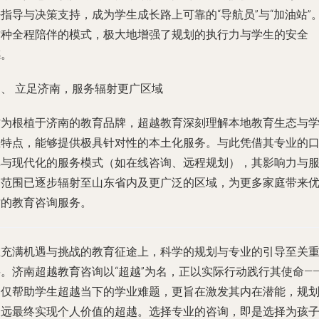
指导与决策支持，成为学生成长路上可靠的“导航员”与“加油站”
这种全程陪伴的模式，极大地增强了规划的执行力与学生的安全
感。
四、 立足济南，服务辐射更广区域
作为根植于济南的教育品牌，超越教育深刻理解本地教育生态与
生特点，能够提供极具针对性的本土化服务。与此凭借其专业的
碑与现代化的服务模式（如在线咨询、远程规划），其影响力与
务范围已逐步辐射至山东省内及更广泛的区域，为更多家庭带来
质的教育咨询服务。
在充满机遇与挑战的教育征途上，科学的规划与专业的引导至关
要。济南超越教育咨询以“超越”为名，正以实际行动践行其使命—
不仅帮助学生超越当下的学业难题，更旨在激发其内在潜能，规
长远最终实现个人价值的超越。选择专业的咨询，即是选择为孩