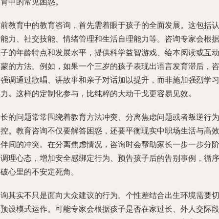
教育中的常见困惑。
学前教育中的教育咨询，首先需着眼于孩子的全面发展。这包括
知能力、社交技能、情绪管理和生活自理能力等。咨询专家会根
孩子的年龄特点和发展水平，提供科学益智游戏、绘本阅读或互
启蒙的方法。例如，如果一个三岁的孩子表现出语言发育滞后，
询强调通过歌唱、讲故事和亲子对话加以提升，而非施加强烈学
压力。这样的定制化参与，比纯粹的大动干戈更容易见效。
家长的问题常常围绕着教育方法冲突、分离焦虑问题或者叛逆行
管控。教育咨询不仅要解答困惑，还要平衡现实中职场生活与高
陪伴间的冲突。在分离焦虑情况，咨询时会帮助家长一步一步分
段调理心态，增加安全感绑定行为、预告孩子后的告别事例，循
打破心里的不安定死角。
咨询其实不只是面向大众建议的行为。个性差结合出生环境需要
分预设模式运作。可能专家会根据孩子是否在家过长、外人交际