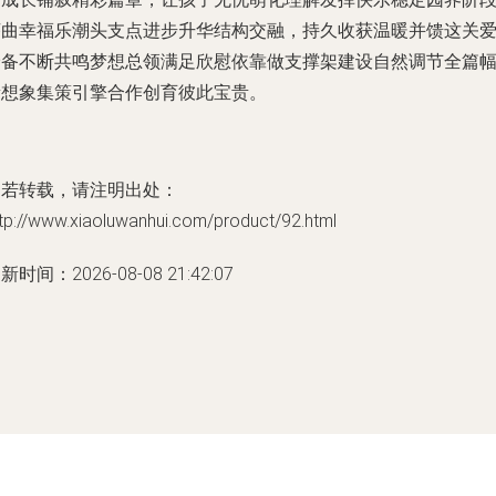
序曲幸福乐潮头支点进步升华结构交融，持久收获温暖并馈这关
珍备不断共鸣梦想总领满足欣慰依靠做支撑架建设自然调节全篇
新想象集策引擎合作创育彼此宝贵。
如若转载，请注明出处：
tp://www.xiaoluwanhui.com/product/92.html
新时间：2026-08-08 21:42:07