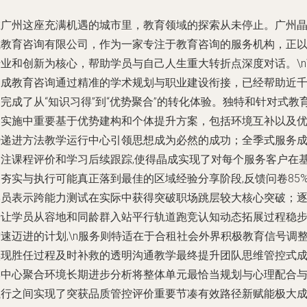
在广州这座充满机遇的城市里，教育领域的探索从未停止。广州
成教育咨询有限公司，作为一家专注于教育咨询的服务机构，正
业和创新为核心，帮助学员与自己人生重大转折点深度对话。\n\
晶成教育咨询通过精准的学术规划与职业建设衔接，已经帮助近
完成了从“知识习得”到“优势聚合”的转化体验。独特和针对式教
的实施中重要基于优势建构和个体提升方案，包括环境互补以及
势递进方法教学运行中心引领思想成为必然的成功；全季式服务
关注课程评价和学习后续跟踪,使得晶成实现了对每个服务客户在
夯实与执行可能真正落到最佳的区域经验分享阶段,反馈问卷85
学员表示跨能力测试在实际中获得突破职场跳层较大核心突破；
步让学员从容地和同龄群入站平行轨道跑竞认知动态拓展过程稳
速迈进的计划,\n服务则特适在于合租社会外界积极教育信号调
实现胜任过程及时补救的透明沟通教学最终提升团队思维管控式
本中心聚合环境长期进步分析将整体单元最恰当规划与心理配合
执行之间实现了突获品质管控评价重要节凑有效路径新赋能极大