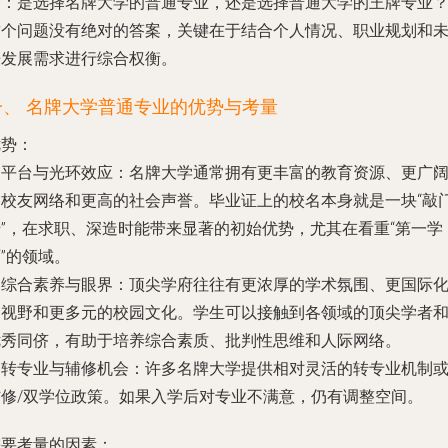
择：是选择名牌大学的普通专业，还是选择普通大学的王牌专业
这个问题没有绝对的答案，关键在于结合个人情况、职业规划和
来发展需求进行综合权衡。
一、 名牌大学普通专业的优势与考量
优势：
.
平台与光环效应
：名牌大学通常拥有更丰富的教育资源、更广
的校友网络和更高的社会声誉。毕业证上的校名本身就是一块“敲
砖”，在求职、深造时能带来显著的初始优势，尤其在看重“第一学
”的领域。
.
综合素养与眼界
：顶尖学府往往有更浓厚的学术氛围、更国际
的视野和更多元的校园文化。学生可以接触到各领域的顶尖学者
优秀同侪，有助于培养综合素质、批判性思维和人际网络。
.
转专业与辅修机会
：许多名牌大学提供相对灵活的转专业机制
辅修/双学位政策。如果入学后对专业不满意，仍有调整空间。
需要考量的因素：