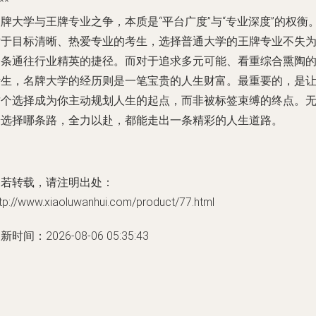
**
牌大学与王牌专业之争，本质是“平台广度”与“专业深度”的权衡
对于目标清晰、热爱专业的考生，选择普通大学的王牌专业不失
一条通往行业精英的捷径。而对于追求多元可能、看重综合熏陶
考生，名牌大学的经历则是一笔宝贵的人生财富。最重要的，是
这个选择成为你主动规划人生的起点，而非被标签束缚的终点。
论选择哪条路，全力以赴，都能走出一条精彩的人生道路。
如若转载，请注明出处：
tp://www.xiaoluwanhui.com/product/77.html
新时间：2026-08-06 05:35:43