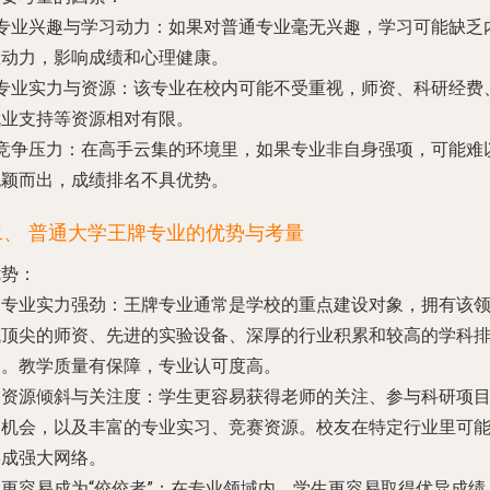
专业兴趣与学习动力
：如果对普通专业毫无兴趣，学习可能缺乏
在动力，影响成绩和心理健康。
专业实力与资源
：该专业在校内可能不受重视，师资、科研经费
就业支持等资源相对有限。
竞争压力
：在高手云集的环境里，如果专业非自身强项，可能难
脱颖而出，成绩排名不具优势。
二、 普通大学王牌专业的优势与考量
优势：
.
专业实力强劲
：王牌专业通常是学校的重点建设对象，拥有该
域顶尖的师资、先进的实验设备、深厚的行业积累和较高的学科
名。教学质量有保障，专业认可度高。
.
资源倾斜与关注度
：学生更容易获得老师的关注、参与科研项
的机会，以及丰富的专业实习、竞赛资源。校友在特定行业里可
形成强大网络。
.
更容易成为“佼佼者”
：在专业领域内，学生更容易取得优异成绩